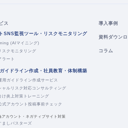
ビス
導入事例
トSNS監視ツール・リスクモニタリング
資料ダウンロ
ining (AIマイニング)
コラム
リスクモニタリング
アラート
Sガイドライン作成・社員教育・体制構築
S運用ガイドライン作成サービス
シャルリスク対応コンサルティング
向け炎上対策トレーニング
S公式アカウント投稿事前チェック
S偽アカウント・ネガティブサイト対策
すましバスターズ