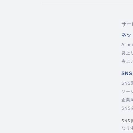
サー
ネッ
AI-m
炎上
炎上
SN
SN
ソー
企業
SN
SN
なり